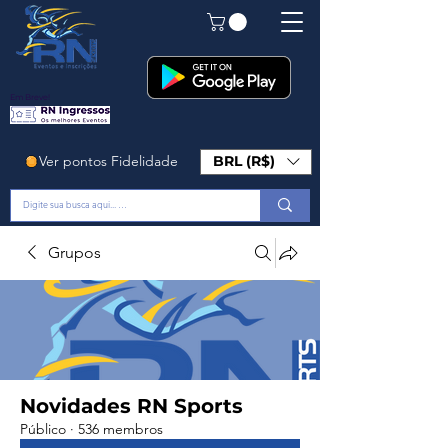
Em Breve!
Ver pontos Fidelidade
BRL (R$)
Grupos
Novidades RN Sports
Público
·
536 membros