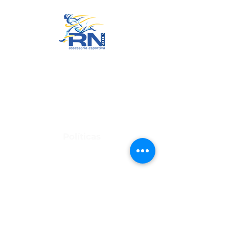
RN Sports
CNPJ:
20.573.783
/0001-00
Sede: Rua Maria Anacleta do
Carmo, 100 – Francisco Duarte –
Araxá/MG
CEP: 38.181-028
Políticas
Política de Troca, Devolução e Arrependimento
Política de Privacidade
Termos de Uso do Site