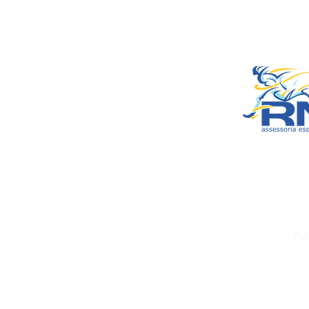
Smart Celulares e
RN Spo
CNPJ: 20.573.7
Sede: Rua Maria Ana
100 – Francisco Du
CEP: 38.1
Po
Política de Troca, D
Política 
Termos d