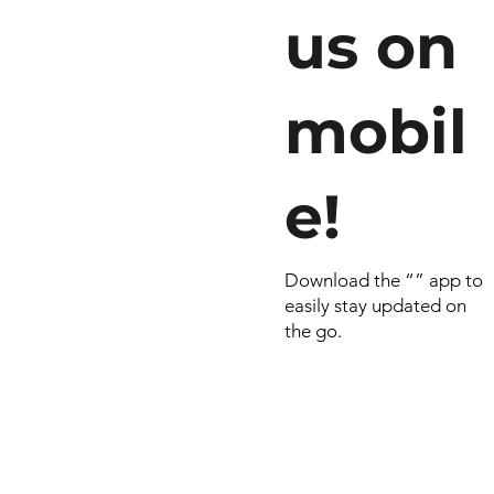
us on
mobil
e!
Download the “” app to
easily stay updated on
the go.
© 2026 por RN
Criado e dese
Include Syste
empresa do