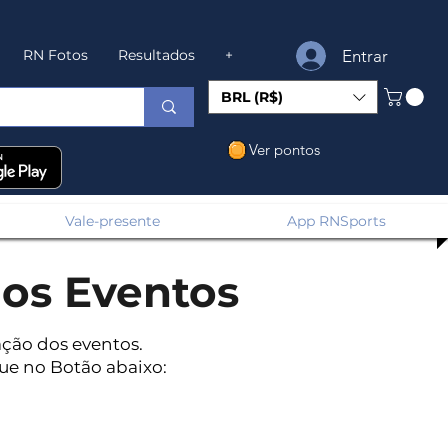
Entrar
RN Fotos
Resultados
+
BRL (R$)
Ver pontos
Vale-presente
App RNSports
os Eventos
ação dos eventos.
que no Botão abaixo: