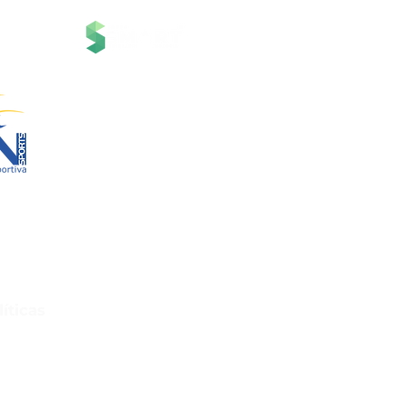
Serviços
 Tecnologia.
Contato
Suporte
Notícias
Canal RN Spo
rts
App RNSpor
83/0001-00
cleta do Carmo,
Políticas e Regulamen
arte – Araxá/MG
81-028
Central de Aj
líticas
evolução e Arrependimento
de Privacidade
e Uso do Site