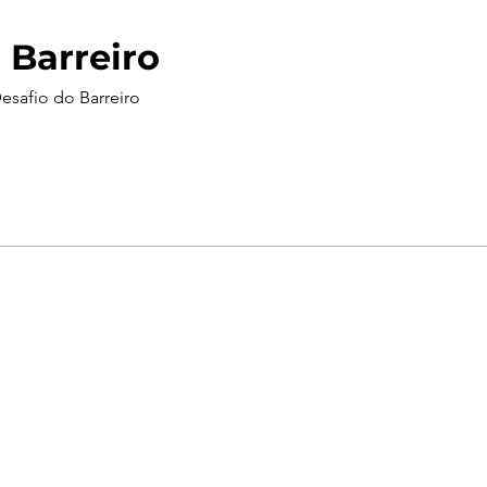
 Barreiro
esafio do Barreiro
Sorteio!
Meus Ingres