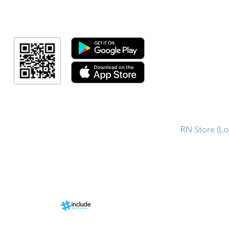
Minha Cont
RN Fotos
Resultado
Link Afiliad
Programa de fid
+ Categori
RN Store (Lo
Calendári
Área do Organi
Sports.
Sobre
nhado por
Estrutura
ms, uma
 Grupo