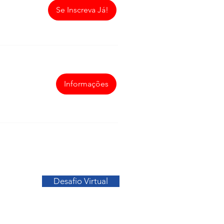
Se Inscreva Já!
Informações
Ir para o Topo
Desafio Virtual
sos
Facebook