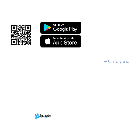
Minha Cont
RN Fotos
Resultado
Link Afiliad
Programa de fid
+ Categori
RN Store (Lo
Calendári
Área do Organi
Sports.
Sobre
nhado por
Estrutura
ms, uma