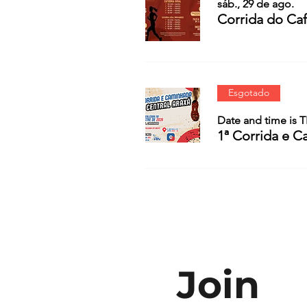
sáb., 29 de ago.
Corrida do Caf
Esgotado
Date and time is 
1ª Corrida e 
Join