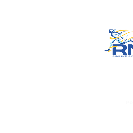
empresa do
Smart Celulares e
RN Spo
CNPJ: 20.573.7
Sede: Rua Maria Ana
100 – Francisco Du
CEP: 38.1
Po
Política de Troca, D
Política 
Termos d