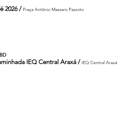
é 2026
/
Praça Antônio Massaro Pazzoto
TBD
Caminhada IEQ Central Araxá
/
IEQ Central Araxá
Sorteio!
Meus Ingres