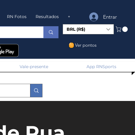
Entrar
RN Fotos
Resultados
+
BRL (R$)
Ver pontos
Vale-presente
App RNSports
de Rua