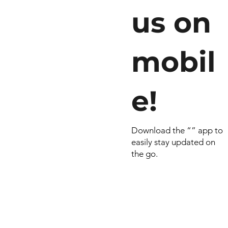
us on
mobil
e!
Download the “” app to
easily stay updated on
the go.
© 2026 por RN
Criado e dese
Include Syste