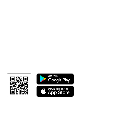
Sorteio!
Meus Ingres
Minha Cont
RN Fotos
Resultado
Link Afiliad
Programa de fid
+ Categori