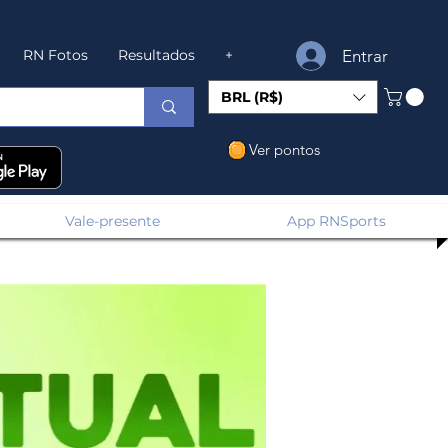
Entrar
RN Fotos
Resultados
+
BRL (R$)
Ver pontos
Vale-presente
App RNSports