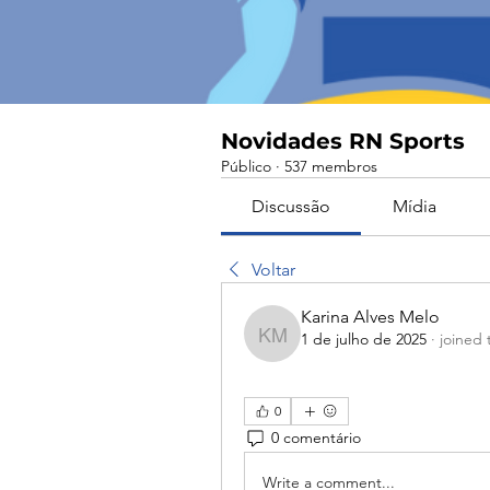
Novidades RN Sports
Público
·
537 membros
Discussão
Mídia
Voltar
Karina Alves Melo
1 de julho de 2025
·
joined 
Karina Alves Melo
0
0 comentário
Write a comment...