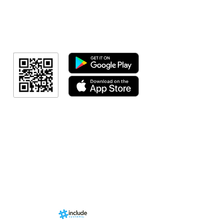
Minha Cont
RN Fotos
Resultado
Link Afiliad
Programa de fid
+ Categori
RN Store (Lo
Calendári
Área do Organi
Sports.
Sobre
nhado por