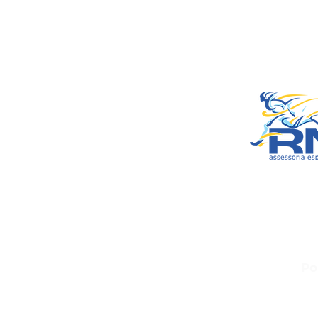
Include Syste
empresa do
Smart Celulares e
RN Spo
CNPJ: 20.573.7
Sede: Rua Maria Ana
100 – Francisco Du
CEP: 38.1
Po
Política de Troca, D
Política 