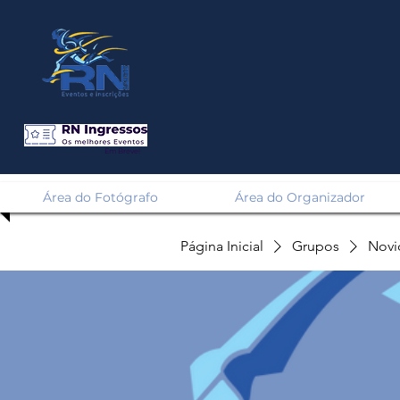
Em Breve!
Área do Fotógrafo
Área do Organizador
Página Inicial
Grupos
Novi