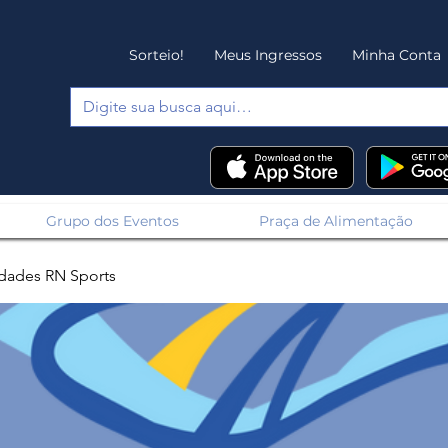
Sorteio!
Meus Ingressos
Minha Conta
Grupo dos Eventos
Praça de Alimentação
dades RN Sports