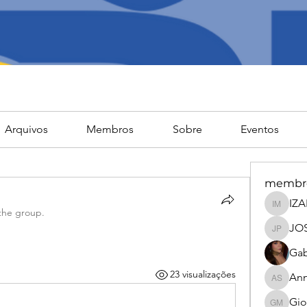
Arquivos
Membros
Sobre
Eventos
membr
IZABEL
the group.
JO
JOSE H
Gab
23 visualizações
Anna Gab
Gio