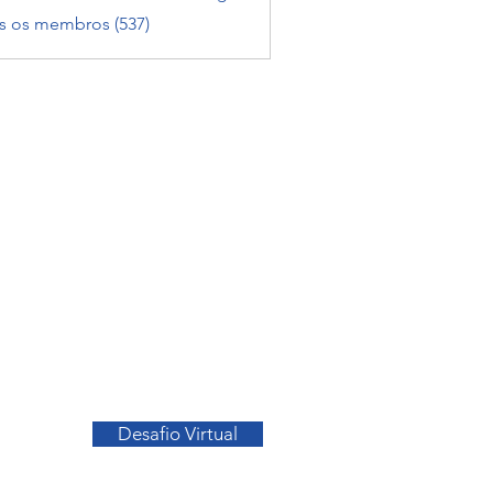
a Melo
s os membros (537)
Ir para o Topo
Desafio Virtual
sos