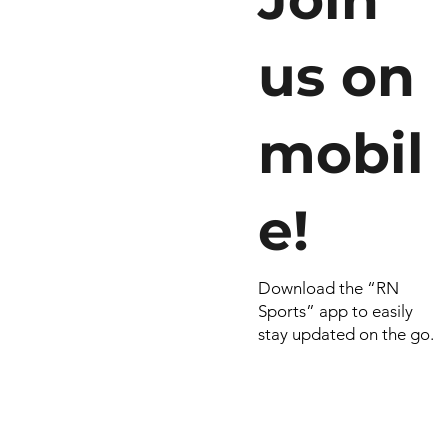
us on
mobil
e!
Download the “RN
Sports” app to easily
stay updated on the go.
© 2026 por RN
Criado e dese