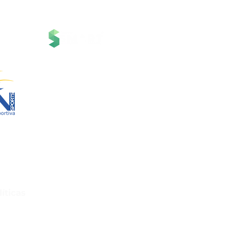
Estrutura
ms, uma
 Grupo
Serviços
 Tecnologia.
Contato
Suporte
Notícias
Canal RN Spo
rts
App RNSpor
83/0001-00
cleta do Carmo,
Políticas e Regulamen
arte – Araxá/MG
81-028
Central de Aj
líticas
evolução e Arrependimento
de Privacidade