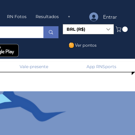
Entrar
RN Fotos
Resultados
+
BRL (R$)
Ver pontos
Vale-presente
App RNSports