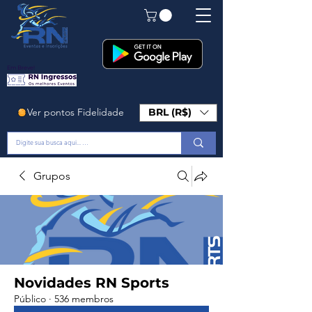
Em Breve!
Ver pontos Fidelidade
BRL (R$)
Grupos
Novidades RN Sports
Público
·
536 membros