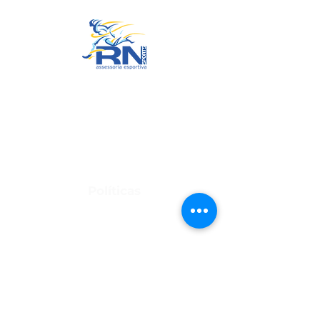
RN Sports
CNPJ:
20.573.783
/0001-00
Sede: Rua Maria Anacleta do
Carmo, 100 – Francisco Duarte –
Araxá/MG
CEP: 38.181-028
Políticas
Política de Troca, Devolução e Arrependimento
Política de Privacidade
Termos de Uso do Site