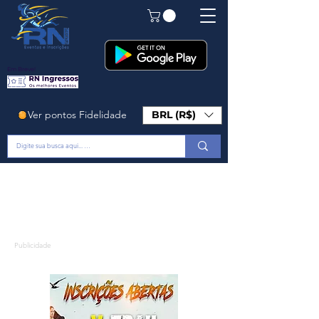
Em Breve!
Ver pontos Fidelidade
BRL (R$)
Publicidade