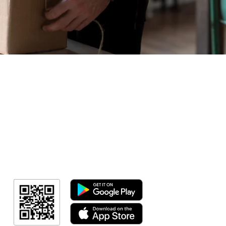
Sorteio!
Meus Ingres
Minha Cont
RN Fotos
Resultado
Link Afiliad