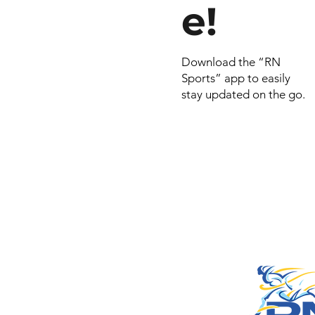
e!
Download the “RN
Sports” app to easily
stay updated on the go.
© 2026 por RN
Criado e dese
Include Syste
empresa do
Smart Celulares e