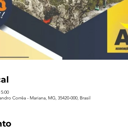
cal
15:00
ndro Corrêa - Mariana, MG, 35420-000, Brasil
nto