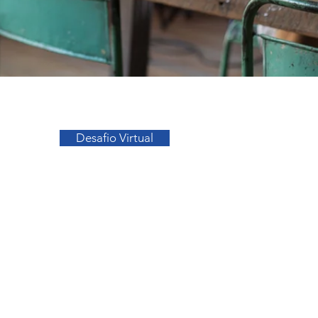
Ir para o Topo
Desafio Virtual
sos
Facebook
a
Instagram
s
o