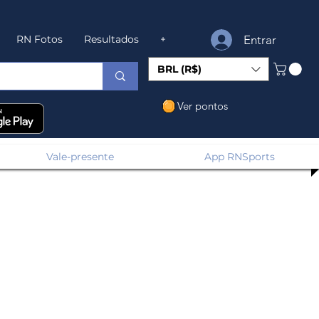
Entrar
RN Fotos
Resultados
+
BRL (R$)
Ver pontos
Vale-presente
App RNSports