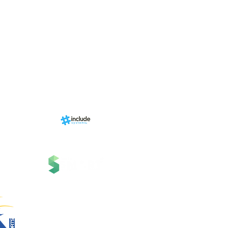
Programa de fid
+ Categori
RN Store (Lo
Calendári
Área do Organi
Sports.
Sobre
nhado por
Estrutura
ms, uma
 Grupo
Serviços
 Tecnologia.
Contato
Suporte
Notícias