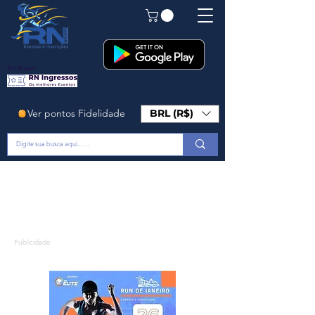
Em Breve!
Ver pontos Fidelidade
BRL (R$)
Publicidade