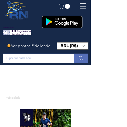
Em Breve!
Ver pontos Fidelidade
BRL (R$)
Publicidade