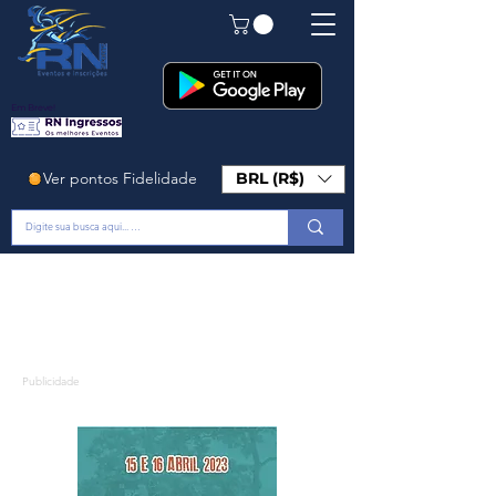
Em Breve!
Ver pontos Fidelidade
BRL (R$)
Publicidade