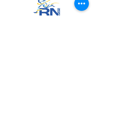
RN Sports
CNPJ:
20.573.783
/0001-00
Sede: Rua Maria Anacleta do
Carmo, 100 – Francisco Duarte –
Araxá/MG
CEP: 38.181-028
Políticas
Política de Troca, Devolução e Arrependimento
Política de Privacidade
Termos de Uso do Site
Join us on mobile!