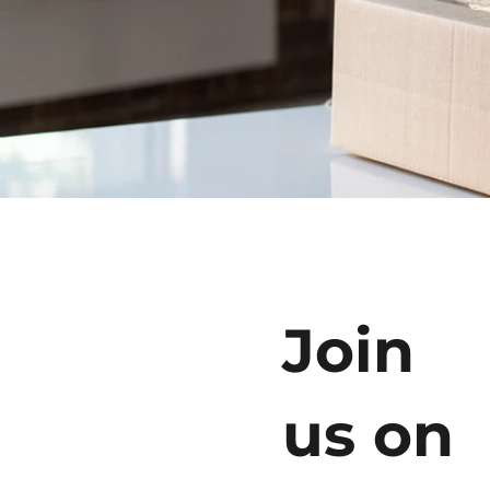
Join
us on