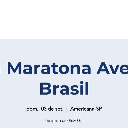
 Maratona Av
Brasil
dom., 03 de set.
  |  
Americana-SP
Largada as 06:30 hs