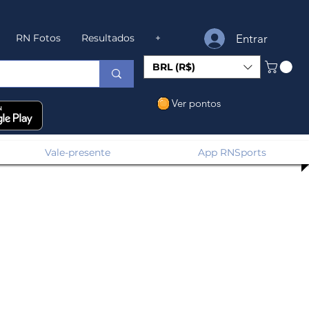
Entrar
RN Fotos
Resultados
+
BRL (R$)
Ver pontos
Vale-presente
App RNSports