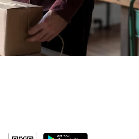
Sorteio!
Meus Ingres
Minha Cont
RN Fotos
Resultado