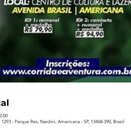
cal
2:00
, 1293 - Parque Res. Nardini, Americana - SP, 13468-390, Brasil