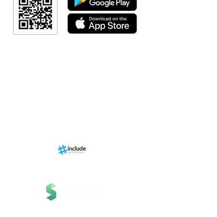
Link Afiliad
Programa de fid
+ Categori
RN Store (Lo
Calendári
Área do Organi
Sports.
Sobre
nhado por
Estrutura
ms, uma
 Grupo
Serviços
 Tecnologia.
Contato