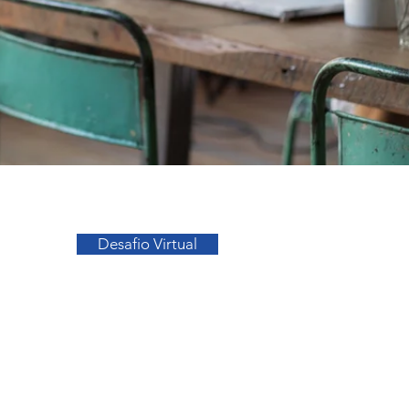
Ir para o Topo
Desafio Virtual
sos
Facebook
a
Instagram
s