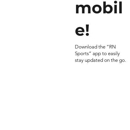
mobil
e!
Download the “RN
Sports” app to easily
stay updated on the go.
© 2026 por RN
Criado e dese
Include Syste
empresa do
Smart Celulares e