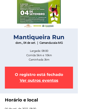
Mantiqueira Run
dom., 04 de set.
  |  
Camanducaia-MG
Largada: 08:00
Corrida 5km e 10km
Caminhada 3km
O registro está fechado
Ver outros eventos
Horário e local
04 de set. de 2022, 08:00