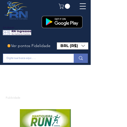
Em Breve!
Ver pontos Fidelidade
BRL (R$)
Publicidade