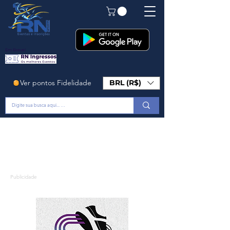
Em Breve!
Ver pontos Fidelidade
BRL (R$)
Publicidade