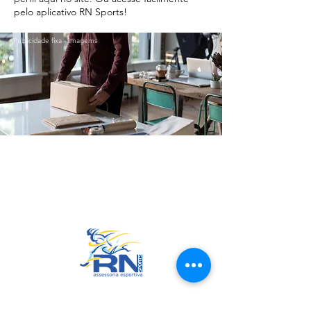
pelo aplicativo RN Sports!
Publicidade fixa - Imagems
Ir para o Topo
RN Sports
CNPJ:
20.573.783
/0001-00