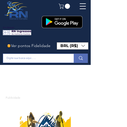
Em Breve!
Ver pontos Fidelidade
BRL (R$)
Publicidade