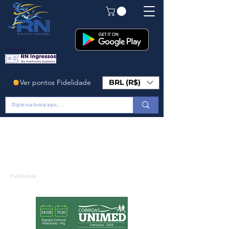
Em Breve!
Ver pontos Fidelidade
BRL (R$)
Publicidade