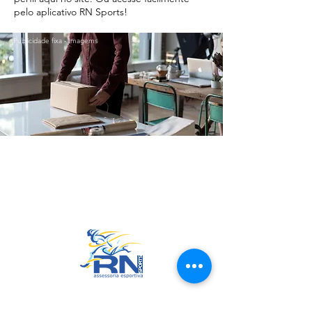
pelo aplicativo RN Sports!
Publicidade fixa - Imagems
Ir para o Topo
RN Sports
CNPJ:
20.573.783
/0001-00