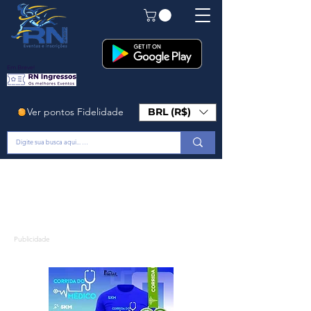
Em Breve!
Ver pontos Fidelidade
BRL (R$)
Publicidade