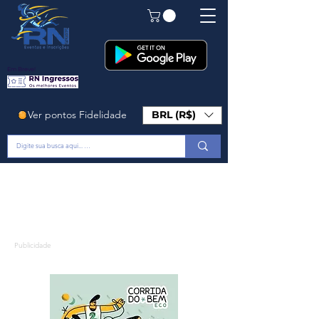
Em Breve!
Ver pontos Fidelidade
BRL (R$)
Publicidade