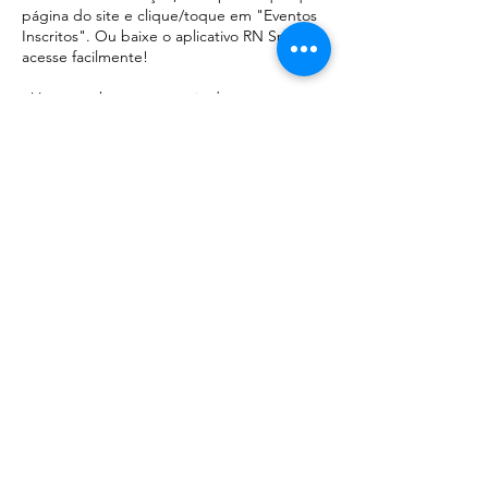
página do site e clique/toque em "Eventos
Inscritos". Ou baixe o aplicativo RN Sports e
acesse facilmente!
- Você receberá uma cópia do comprovante
de inscrição ou ingressos em seu e-mail
cadastrado, não esqueça de verificar sua
caixa de spam!
- Você pode reimprimir o comprovante e/ou
ingressos acessando seu histórico de
compras em "Eventos Inscritos" no seu
perfil aqui no site. Ou acesse facilmente
pelo aplicativo RN Sports!
Publicidade fixa - Imagems