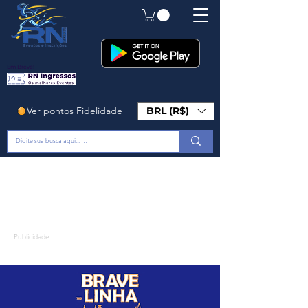
Em Breve!
Ver pontos Fidelidade
BRL (R$)
Publicidade