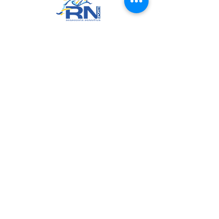
RN Sports
CNPJ:
20.573.783
/0001-00
Sede: Rua Maria Anacleta do
Carmo, 100 – Francisco Duarte –
Araxá/MG
CEP: 38.181-028
Políticas
Política de Troca, Devolução e Arrependimento
Política de Privacidade
Termos de Uso do Site
Join us on mobile!