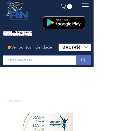
Em Breve!
Ver pontos Fidelidade
BRL (R$)
Publicidade