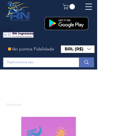
Em Breve!
Ver pontos Fidelidade
BRL (R$)
Publicidade