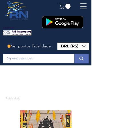
Em Breve!
Ver pontos Fidelidade
BRL (R$)
Publicidade