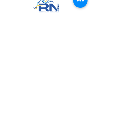
RN Sports
CNPJ:
20.573.783
/0001-00
Sede: Rua Maria Anacleta do
Carmo, 100 – Francisco Duarte –
Araxá/MG
CEP: 38.181-028
Políticas
Política de Troca, Devolução e Arrependimento
Política de Privacidade
Termos de Uso do Site
Join us on mobile!