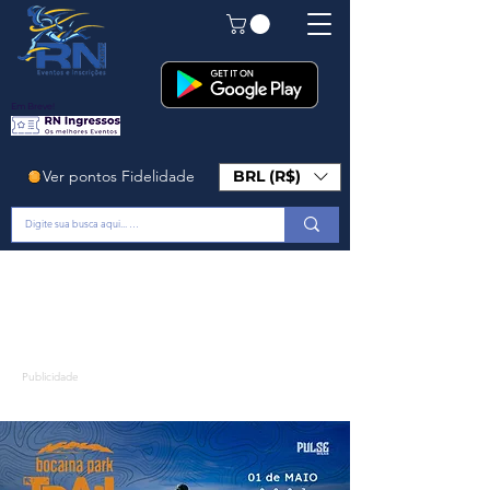
Em Breve!
Ver pontos Fidelidade
BRL (R$)
Publicidade