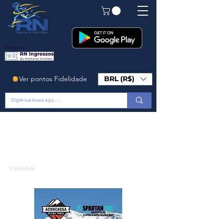
Em Breve!
Ver pontos Fidelidade
BRL (R$)
Publicidade