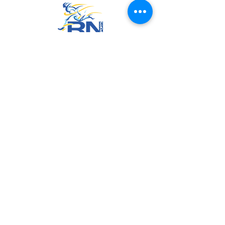
RN Sports
CNPJ:
20.573.783
/0001-00
Sede: Rua Maria Anacleta do
Carmo, 100 – Francisco Duarte –
Araxá/MG
CEP: 38.181-028
Políticas
Política de Troca, Devolução e Arrependimento
Política de Privacidade
Termos de Uso do Site
Join us on mobile!