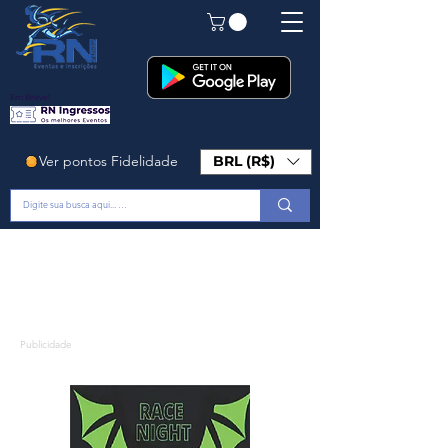
Em Breve!
Ver pontos Fidelidade
BRL (R$)
Publicidade