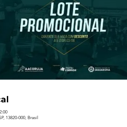
cal
2:00
P, 13820-000, Brasil