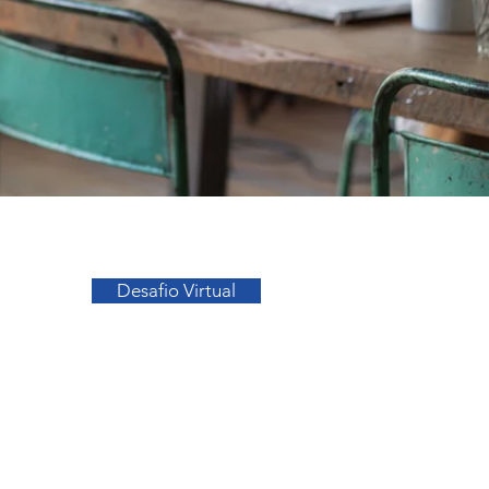
Ir para o Topo
Desafio Virtual
sos
Facebook
a
Instagram
s