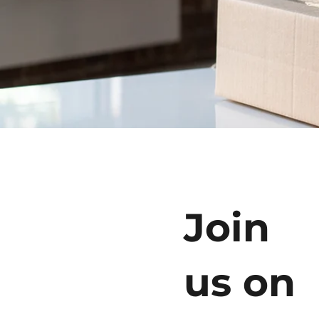
Join
us on