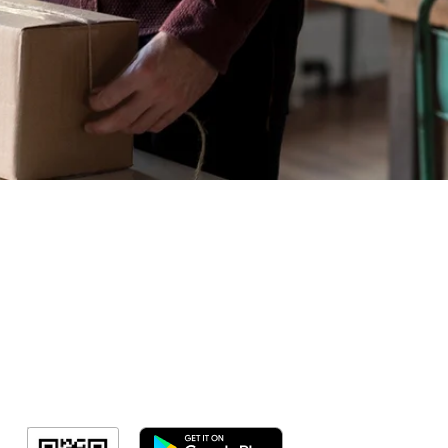
Sorteio!
Meus Ingres
Minha Cont
RN Fotos
Resultado