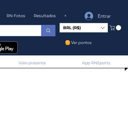
Entrar
RN Fotos
Resultados
+
BRL (R$)
Ver pontos
Vale-presente
App RNSports