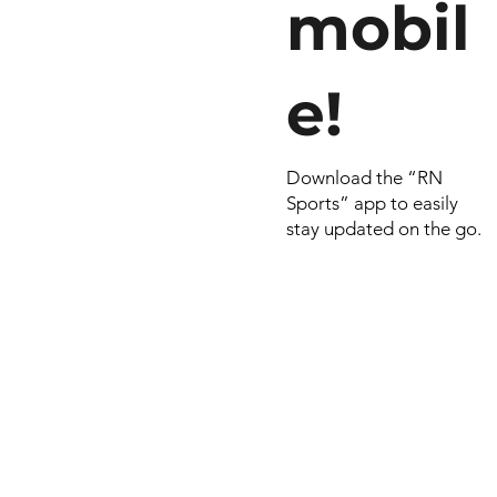
mobil
e!
Download the “RN
Sports” app to easily
stay updated on the go.
© 2026 por RN
Criado e dese
Include Syste
empresa do
Smart Celulares e