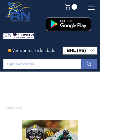
Em Breve!
Ver pontos Fidelidade
BRL (R$)
Publicidade