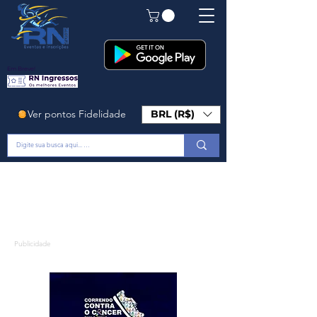
Em Breve!
Ver pontos Fidelidade
BRL (R$)
Publicidade