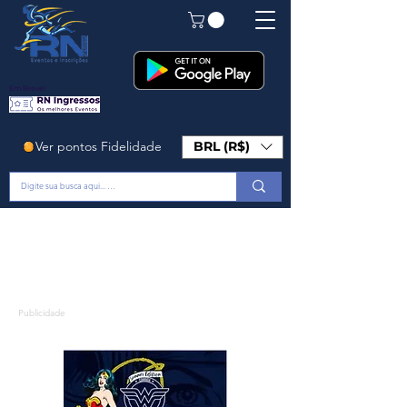
Em Breve!
Ver pontos Fidelidade
BRL (R$)
Publicidade