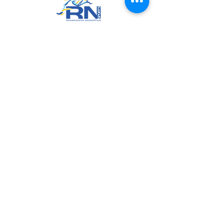
RN Sports
CNPJ:
20.573.783
/0001-00
Sede: Rua Maria Anacleta do
Carmo, 100 – Francisco Duarte –
Araxá/MG
CEP: 38.181-028
Políticas
Política de Troca, Devolução e Arrependimento
Política de Privacidade
Termos de Uso do Site
Join us on mobile!