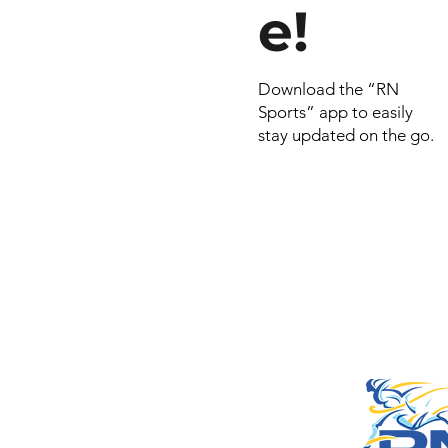
e!
Download the “RN
Sports” app to easily
stay updated on the go.
© 2026 por RN
Criado e dese
Include Syste
empresa do
Smart Celulares e