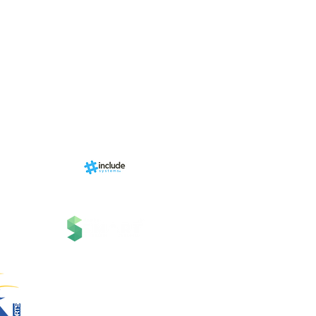
Programa de fid
+ Categori
RN Store (Lo
Calendári
Área do Organi
Sports.
Sobre
nhado por
Estrutura
ms, uma
 Grupo
Serviços
 Tecnologia.
Contato
Suporte
Notícias