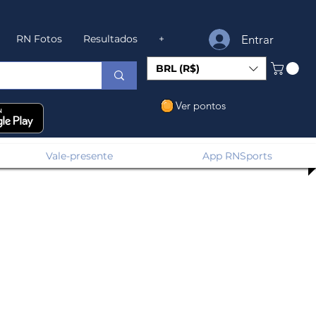
Entrar
RN Fotos
Resultados
+
BRL (R$)
Ver pontos
Vale-presente
App RNSports