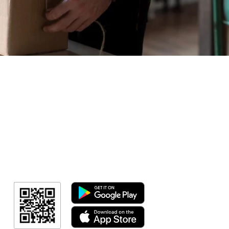
Sorteio!
Meus Ingres
Minha Cont
RN Fotos
Resultado
Link Afiliad