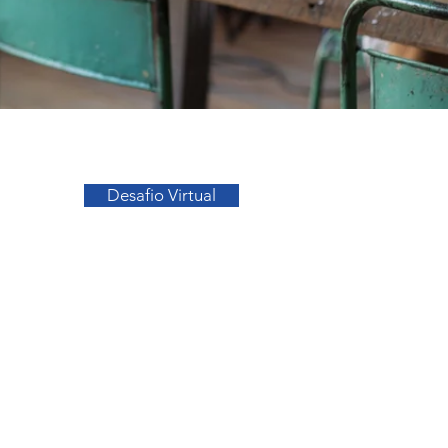
Ir para o Topo
Desafio Virtual
sos
Facebook
a
Instagram
s
o