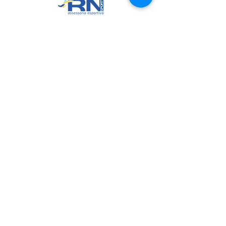
RN Sports
CNPJ:
20.573.783
/0001-00
Sede: Rua Maria Anacleta do
Carmo, 100 – Francisco Duarte –
Araxá/MG
CEP: 38.181-028
Políticas
Política de Troca, Devolução e Arrependimento
Política de Privacidade
Termos de Uso do Site
Join us on mobile!