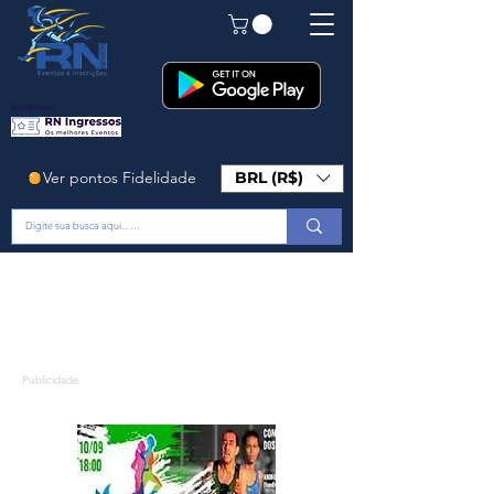
Em Breve!
Ver pontos Fidelidade
BRL (R$)
Publicidade