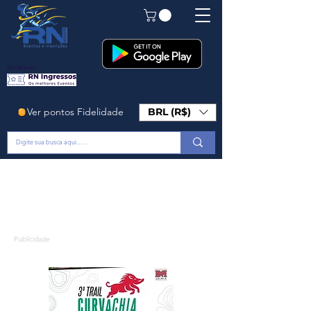
Em Breve!
Ver pontos Fidelidade
BRL (R$)
Publicidade