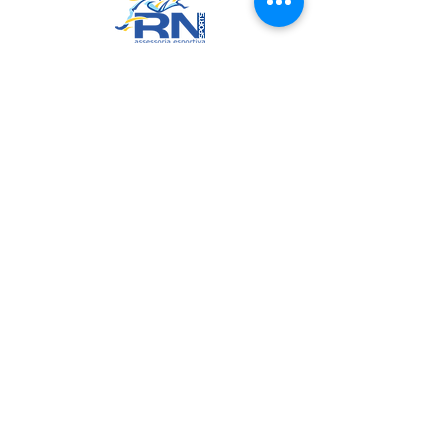
RN Sports
CNPJ:
20.573.783
/0001-00
Sede: Rua Maria Anacleta do
Carmo, 100 – Francisco Duarte –
Araxá/MG
CEP: 38.181-028
Políticas
Política de Troca, Devolução e Arrependimento
Política de Privacidade
Termos de Uso do Site
Join us on mobile!