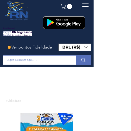
Em Breve!
Ver pontos Fidelidade
BRL (R$)
Publicidade