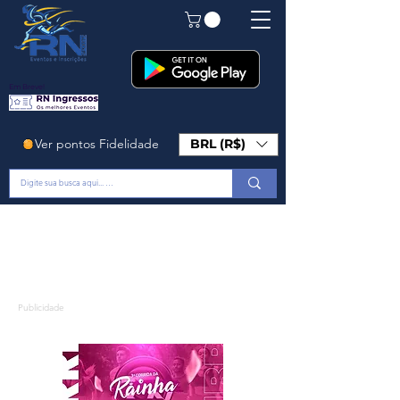
Em Breve!
Ver pontos Fidelidade
BRL (R$)
Publicidade