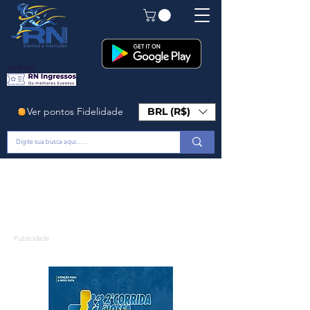
Em Breve!
Ver pontos Fidelidade
BRL (R$)
Publicidade