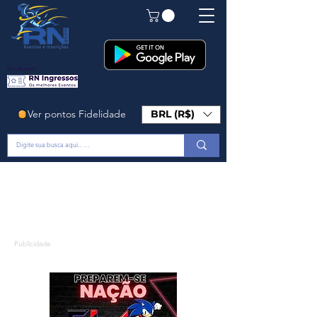
Em Breve!
Ver pontos Fidelidade
BRL (R$)
Publicidade