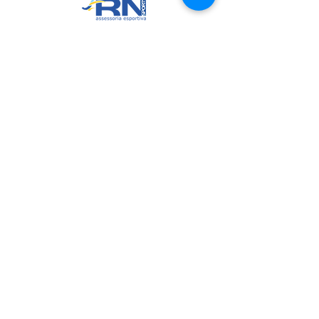
RN Sports
CNPJ:
20.573.783
/0001-00
Sede: Rua Maria Anacleta do
Carmo, 100 – Francisco Duarte –
Araxá/MG
CEP: 38.181-028
Políticas
Política de Troca, Devolução e Arrependimento
Política de Privacidade
Termos de Uso do Site
Join us on mobile!