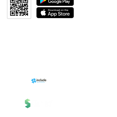
Link Afiliad
Programa de fid
+ Categori
RN Store (Lo
Calendári
Área do Organi
Sports.
Sobre
nhado por
Estrutura
ms, uma
 Grupo
Serviços
 Tecnologia.
Contato