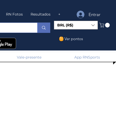
Entrar
RN Fotos
Resultados
+
BRL (R$)
Ver pontos
Vale-presente
App RNSports