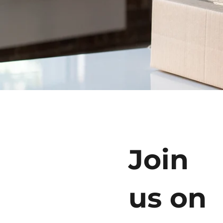
Join
us on