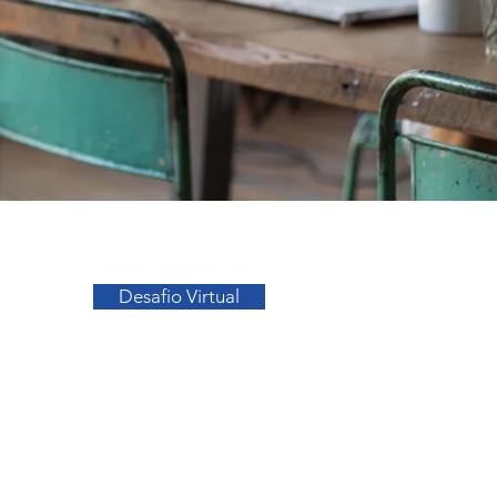
Ir para o Topo
Desafio Virtual
sos
Facebook
a
Instagram
s