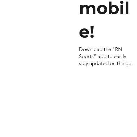
mobil
e!
Download the “RN
Sports” app to easily
stay updated on the go.
© 2026 por RN
Criado e dese
Include Syste
empresa do
Smart Celulares e