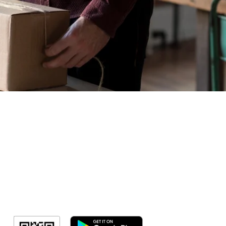
Sorteio!
Meus Ingres
Minha Cont
RN Fotos
Resultado