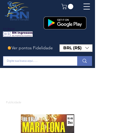
Em Breve!
Ver pontos Fidelidade
BRL (R$)
Publicidade