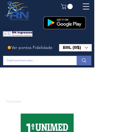
Em Breve!
Ver pontos Fidelidade
BRL (R$)
Publicidade