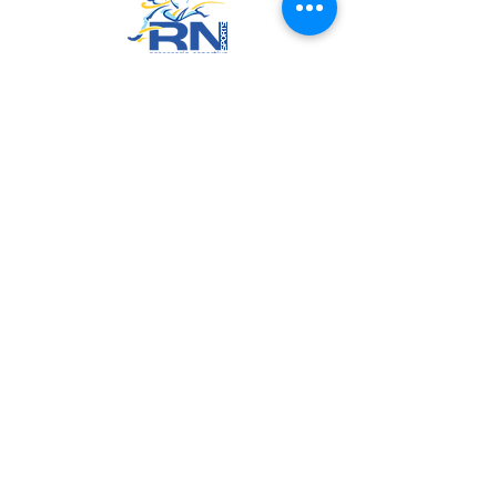
RN Sports
CNPJ:
20.573.783
/0001-00
Sede: Rua Maria Anacleta do
Carmo, 100 – Francisco Duarte –
Araxá/MG
CEP: 38.181-028
Políticas
Política de Troca, Devolução e Arrependimento
Política de Privacidade
Termos de Uso do Site
Join us on mobile!