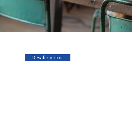
Ir para o Topo
Desafio Virtual
sos
Facebook
a
Instagram
s
o