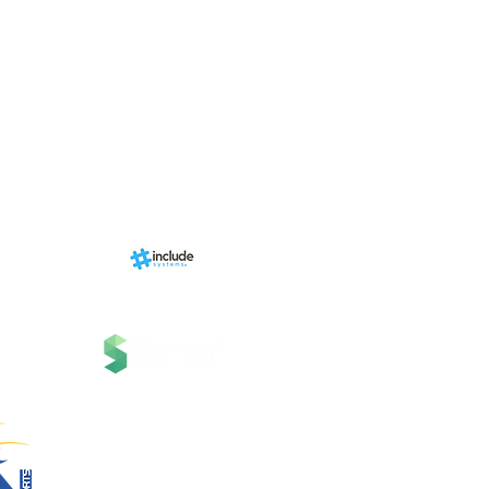
Programa de fid
+ Categori
RN Store (Lo
Calendári
Área do Organi
Sports.
Sobre
nhado por
Estrutura
ms, uma
 Grupo
Serviços
 Tecnologia.
Contato
Suporte
Notícias