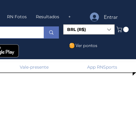
Entrar
RN Fotos
Resultados
+
BRL (R$)
Ver pontos
Vale-presente
App RNSports