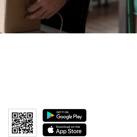
Sorteio!
Meus Ingres
Minha Cont
RN Fotos
Resultado
Link Afiliad