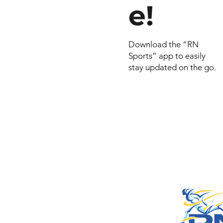
e!
Download the “RN
Sports” app to easily
stay updated on the go.
© 2026 por RN
Criado e dese
Include Syste
empresa do
Smart Celulares e