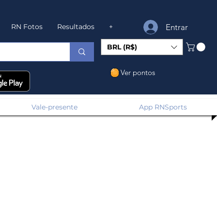
Entrar
RN Fotos
Resultados
+
BRL (R$)
Ver pontos
Vale-presente
App RNSports