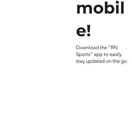
mobil
e!
Download the “RN
Sports” app to easily
stay updated on the go.
© 2026 por RN
Criado e dese
Include Syste
empresa do
Smart Celulares e