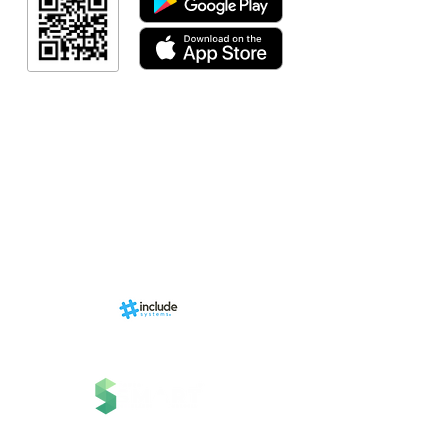
Link Afiliad
Programa de fid
+ Categori
RN Store (Lo
Calendári
Área do Organi
Sports.
Sobre
nhado por
Estrutura
ms, uma
 Grupo
Serviços
 Tecnologia.
Contato