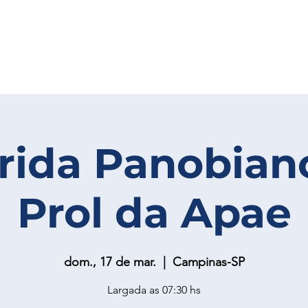
rrida Panobia
Prol da Apae
dom., 17 de mar.
  |  
Campinas-SP
Largada as 07:30 hs