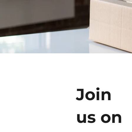
Join
us on