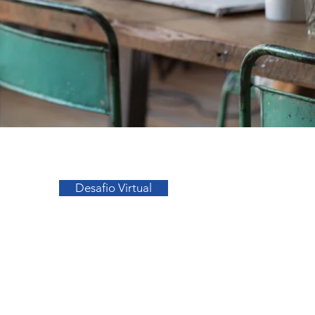
Ir para o Topo
Desafio Virtual
sos
Facebook
a
Instagram
s