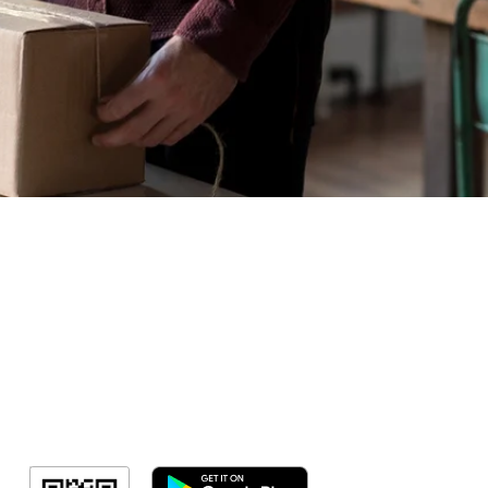
Sorteio!
Meus Ingres
Minha Cont
RN Fotos
Resultado