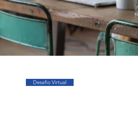
Ir para o Topo
Desafio Virtual
sos
Facebook
a
Instagram
s