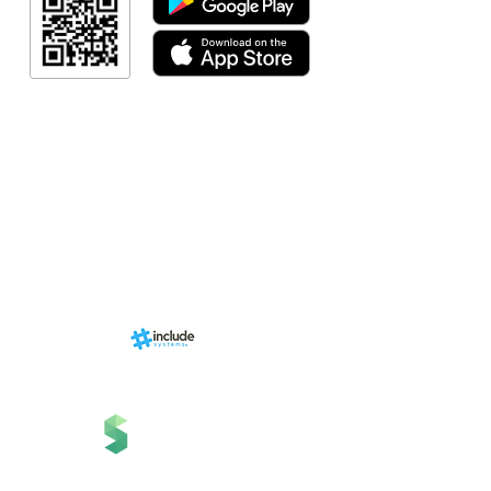
Link Afiliad
Programa de fid
+ Categori
RN Store (Lo
Calendári
Área do Organi
Sports.
Sobre
nhado por
Estrutura
ms, uma
 Grupo
Serviços
 Tecnologia.
Contato