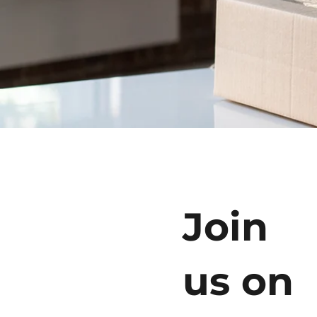
Join
us on