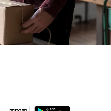
Sorteio!
Meus Ingres
Minha Cont
RN Fotos
Resultado