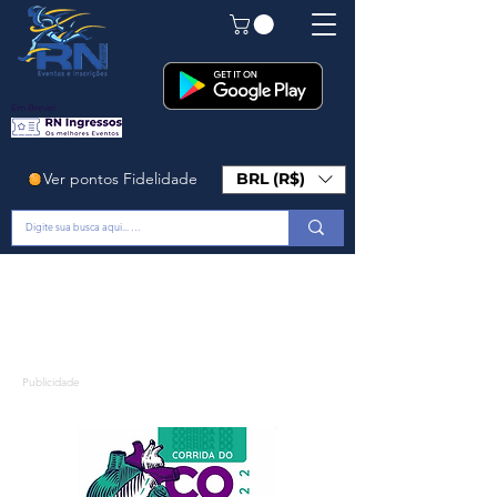
Em Breve!
Ver pontos Fidelidade
BRL (R$)
Publicidade