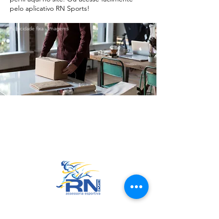
pelo aplicativo RN Sports!
Publicidade fixa - Imagems
Ir para o Topo
RN Sports
CNPJ:
20.573.783
/0001-00