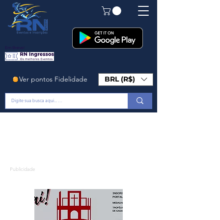
Em Breve!
Ver pontos Fidelidade
BRL (R$)
Publicidade