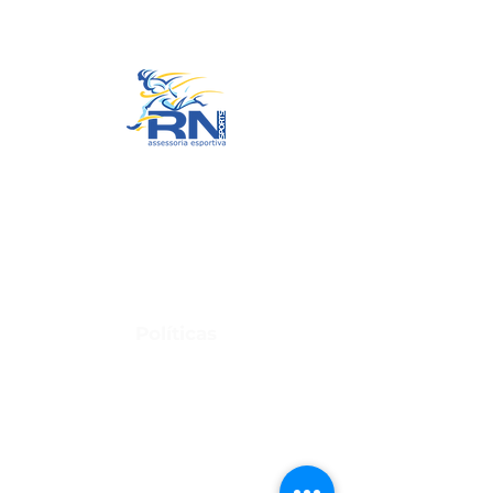
Ir para o Topo
RN Sports
CNPJ:
20.573.783
/0001-00
Sede: Rua Maria Anacleta do
Carmo, 100 – Francisco Duarte –
Araxá/MG
CEP: 38.181-028
Políticas
Política de Troca, Devolução e Arrependimento
Política de Privacidade
Termos de Uso do Site