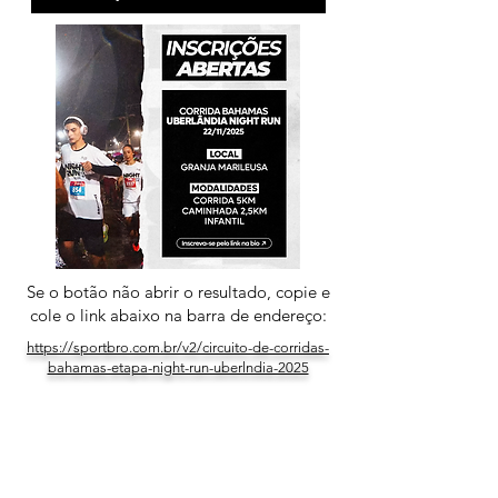
Se o botão não abrir o resultado, copie e
cole o link abaixo na barra de endereço:
https://sportbro.com.br/v2/circuito-de-corridas-
bahamas-etapa-night-run-uberlndia-2025