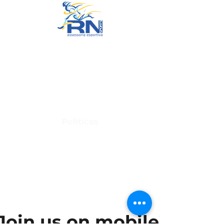
RN Sports
CNPJ:
20.573.783
/0001-00
Sede: Rua Maria Anacleta do
Carmo, 100 – Francisco Duarte –
Araxá/MG
CEP: 38.181-028
Políticas
Política de Troca, Devolução e Arrependimento
Política de Privacidade
Termos de Uso do Site
Join us on mobile!