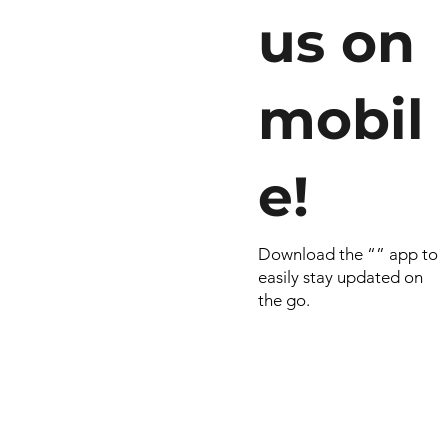
us on
mobil
e!
Download the “” app to
easily stay updated on
the go.
© 2022 by RNSports.
Created and designe
smartprodutora.com.