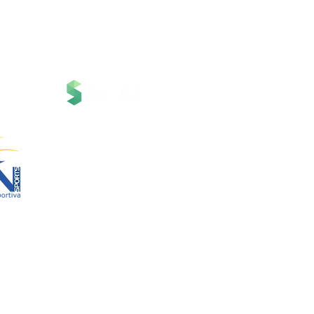
Structure
01-00
ria Anacleta
Services
cisco Duarte
Contact
Contato
News
RN Sports Cha
Projetos
Policies and Events 
d by
br
Central de Aj
Termos de Responsabil
01-00
aria Anacleta do
Cópia de Circuito Sesc C