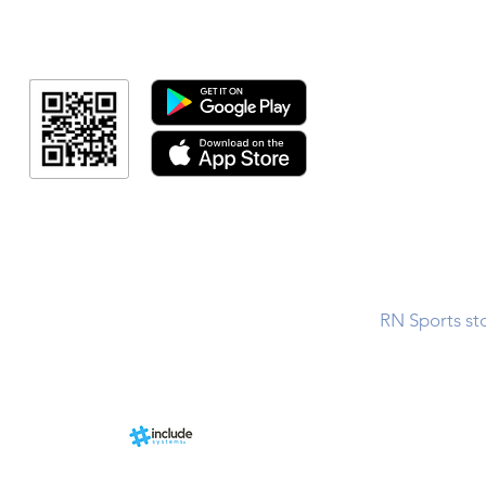
Minha Cont
RN Fotos
Resultado
Resultado
Indicação de a
Programa de fid
Events
RN Sports st
Calendári
Nova págin
d by
br
About us