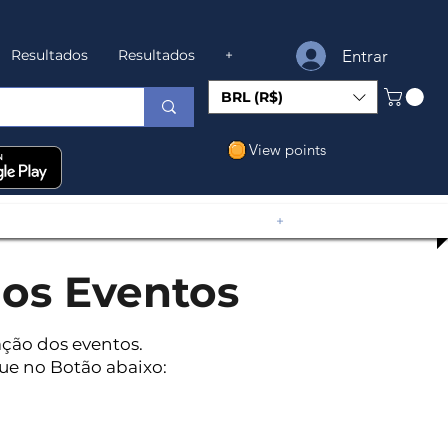
Entrar
Resultados
Resultados
+
BRL (R$)
View points
+
os Eventos
ação dos eventos.
que no Botão abaixo: