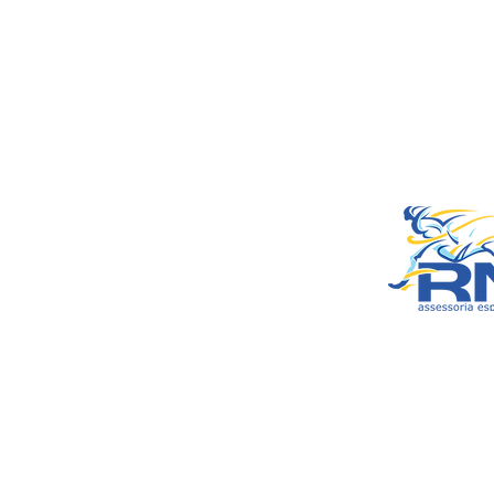
RNSports
CNPJ: 20.573.783/00
Headquarters: Rua Ma
do Carmo, 100 – Fran
– Araxá/MG
CEP: 38.181-028
© 2022 by RNSports.
Created and designe
smartprodutora.com.
RNSports
CNPJ: 20.573.783/00
Headquarters: Rua M