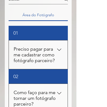
Área do Fotógrafo
01
Preciso pagar para
me cadastrar como
fotógrafo parceiro?
Não precisa pagar nada! A
02
RN Fotos é totalmente
gratuita para fotógrafos.
Você usa as principais
Como faço para me
funções sem custo algum.
tornar um fotógrafo
Nós cobramos uma
parceiro?