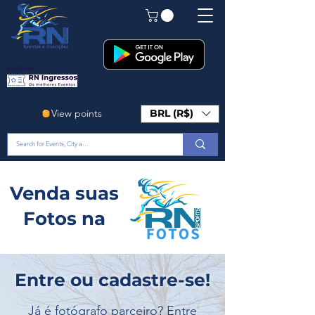
Em Breve!
View points
BRL (R$)
Venda suas
Fotos na
Entre ou cadastre-se!
Já é fotógrafo parceiro? Entre