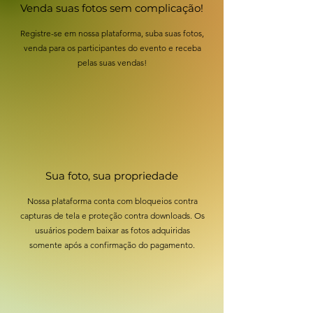
Venda suas fotos sem complicação!
Registre-se em nossa plataforma, suba suas fotos,
venda para os participantes do evento e receba
pelas suas vendas!
Sua foto, sua propriedade
Nossa plataforma conta com bloqueios contra
capturas de tela e proteção contra downloads. Os
usuários podem baixar as fotos adquiridas
somente após a confirmação do pagamento.